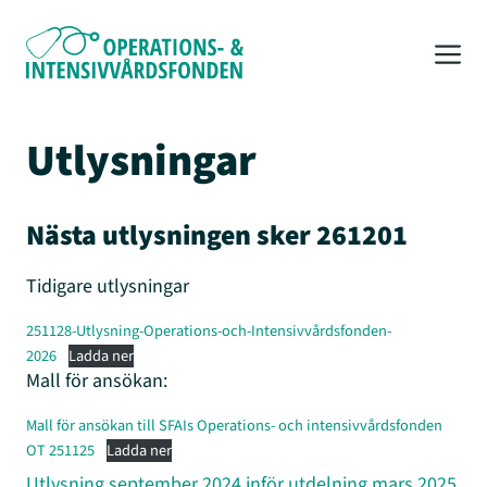
Hoppa
till
M
innehåll
Utlysningar
Nästa utlysningen sker 261201
Tidigare utlysningar
251128-Utlysning-Operations-och-Intensivvårdsfonden-
2026
Ladda ner
Mall för ansökan:
Mall för ansökan till SFAIs Operations- och intensivvårdsfonden
OT 251125
Ladda ner
Utlysning september 2024 inför utdelning mars 2025