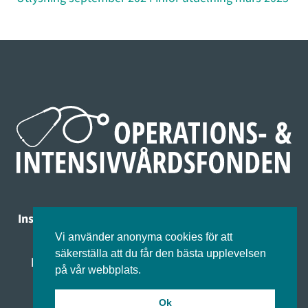
Insamlingsstiftelsen för operations- & Intensivvård
Organisationsnummer 802482-6110
Vi använder anonyma cookies för att
säkerställa att du får den bästa upplevelsen
kontakt@operationsochintensivvardsfonden.se
på vår webbplats.
Ok